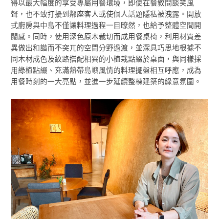
得以最大幅度的享受專屬用餐環境，即使在餐敘間談笑風
聲，也不致打擾到鄰座客人或使個人話題隱私被洩露。開放
式廚房與中島不僅讓料理過程一目暸然，也給予整體空間開
闊感。同時，使用深色原木裁切而成用餐桌椅，利用材質差
異做出和諧而不突兀的空間分野過渡，並深具巧思地根據不
同木材成色及紋路搭配相異的小植栽點綴於桌面，與同樣採
用綠植點綴、充滿熱帶島嶼風情的料理擺盤相互呼應，成為
用餐時刻的一大亮點，並進一步延續整棟建築的綠意氛圍。