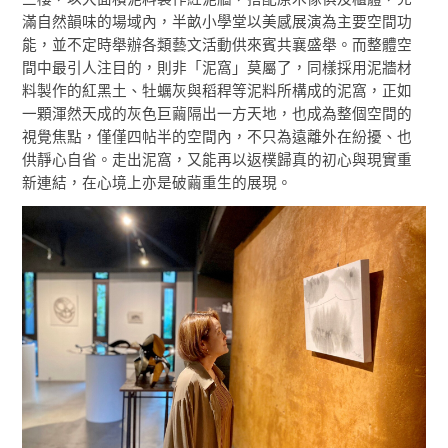
滿自然韻味的場域內，半畝小學堂以美感展演為主要空間功
能，並不定時舉辦各類藝文活動供來賓共襄盛舉。而整體空
間中最引人注目的，則非「泥窩」莫屬了，同樣採用泥牆材
料製作的紅黑土、牡蠣灰與稻稈等泥料所構成的泥窩，正如
一顆渾然天成的灰色巨繭隔出一方天地，也成為整個空間的
視覺焦點，僅僅四帖半的空間內，不只為遠離外在紛擾、也
供靜心自省。走出泥窩，又能再以返樸歸真的初心與現實重
新連結，在心境上亦是破繭重生的展現。