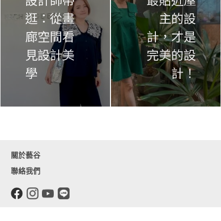
逛：從畫
主的設
廊空間看
計，才是
見設計美
完美的設
學
計！
關於藝谷
聯絡我們
Copyright @藝谷空間設計