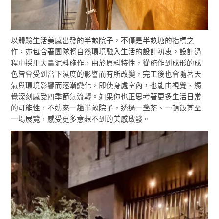
以體驗生活美感出發的半畝院子，不僅是半畝塘的指標之
作，亦包含著團隊將自然環境融入生活的設計初衷。設計過
程中採用大量泥料施作，由於原料特性，從施作到成形的成
色皆會受到當下濕度的影響而有所改變，完工後也會隨著天
氣與環境影響而逐漸變化，即使身處室內，也能由視覺、觸
覺深刻感受四季節氣流轉。如果你也正思考著更多生活日常
的可能性，不妨來一趟半畝院子，透過一盞茶、一頓飯甚至
一場展覽，感受更多意想不到的美感啟發。