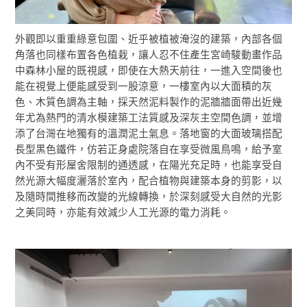
外觀即以重重綠意包圍、近乎被植被淹沒的建築，內部各個
角落也同樣布置各色植栽，讓人忍不住產生宮崎駿動畫作品
中森林小屋的既視感，即使在大熱天前往，一進入空間後也
能在視覺上便能感受到一股涼意，一樓室內以大面積的灰
色、木質色調為主軸，採天然泥料製作的泥牆牆面帶出近幾
年尤為熱門的清水模建築工法質感及深灰主空間色調，並增
添了台灣在地獨有的溫潤泥土氣息。落地窗的大面玻璃搭配
長型黑色鐵件，仿若正身處院落自在享受微風鳥鳴，給予室
內不受有形屋舍限制的通透感，在陽光充足時，也能享受自
然光源大幅度灑落於室內，配合植物與建築本身的剪影，以
及隨時間推移而改變的光線轉換，於深刻感受大自然的光影
之美同時，亦能有效減少人工光源的電力消耗。