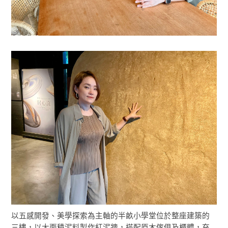
以五感開發、美學探索為主軸的半畝小學堂位於整座建築的
三樓，以大面積泥料製作紅泥牆，搭配原木傢俱及櫃體，充