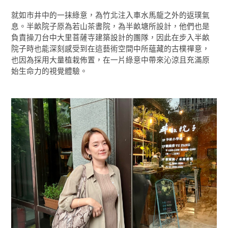
就如市井中的一抹綠意，為竹北注入車水馬龍之外的返璞氣
息。半畝院子原為若山茶書院，為半畝塘所設計，他們也是
負責操刀台中大里菩薩寺建築設計的團隊，因此在步入半畝
院子時也能深刻感受到在這藝術空間中所蘊藏的古樸禪意，
也因為採用大量植栽佈置，在一片綠意中帶來沁涼且充滿原
始生命力的視覺體驗。