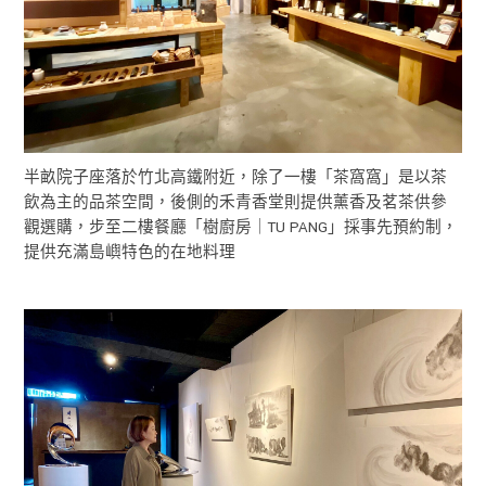
半畝院子座落於竹北高鐵附近，除了一樓「茶窩窩」是以茶
飲為主的品茶空間，後側的禾青香堂則提供薰香及茗茶供參
觀選購，步至二樓餐廳「樹廚房｜TU PANG」採事先預約制，
提供充滿島嶼特色的在地料理