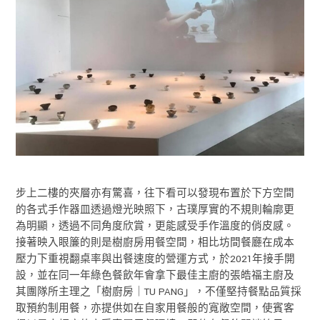
步上二樓的夾層亦有驚喜，往下看可以發現布置於下方空間
的各式手作器皿透過燈光映照下，古璞厚實的不規則輪廓更
為明顯，透過不同角度欣賞，更能感受手作溫度的俏皮感。
接著映入眼簾的則是樹廚房用餐空間，相比坊間餐廳在成本
壓力下重視翻桌率與出餐速度的營運方式，於2021年接手開
設，並在同一年綠色餐飲年會拿下最佳主廚的張皓福主廚及
其團隊所主理之「樹廚房｜TU PANG」，不僅堅持餐點品質採
取預約制用餐，亦提供如在自家用餐般的寬敞空間，使賓客